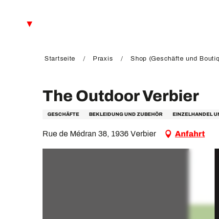
Aller
au
DE
contenu
principal
FR
EN
Startseite
Praxis
Shop (Geschäfte und Bouti
The Outdoor Verbier
GESCHÄFTE
BEKLEIDUNG UND ZUBEHÖR
EINZELHANDEL 
Rue de Médran 38, 1936 Verbier
Anfahrt