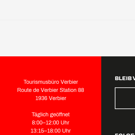
BLEIB
Tourismusbüro Verbier
Route de Verbier Station 88
1936 Verbier
Täglich geöffnet
8:00–12:00 Uhr
13:15–18:00 Uhr