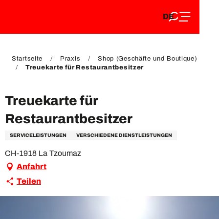
DE
Aller
DE
au
FR
contenu
FR
EN
principal
EN
Startseite
Praxis
Shop (Geschäfte und Boutique)
Treuekarte für Restaurantbesitzer
Treuekarte für
Restaurantbesitzer
SERVICELEISTUNGEN
VERSCHIEDENE DIENSTLEISTUNGEN
CH-1918 La Tzoumaz
Anfahrt
Teilen