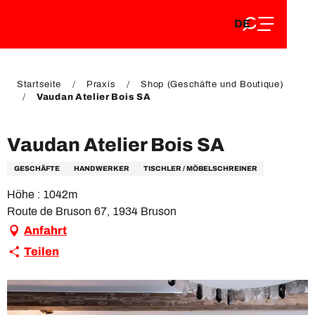
DE
Aller
DE
au
FR
contenu
FR
EN
principal
EN
Startseite
Praxis
Shop (Geschäfte und Boutique)
Vaudan Atelier Bois SA
Vaudan Atelier Bois SA
GESCHÄFTE
HANDWERKER
TISCHLER / MÖBELSCHREINER
Höhe : 1042m
Route de Bruson 67, 1934 Bruson
Anfahrt
Teilen