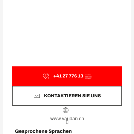
+41 27 776 13
▒▒
KONTAKTIEREN SIE UNS
www.vaudan.ch
Gesprochene Sprachen
Gesprochene Sprachen