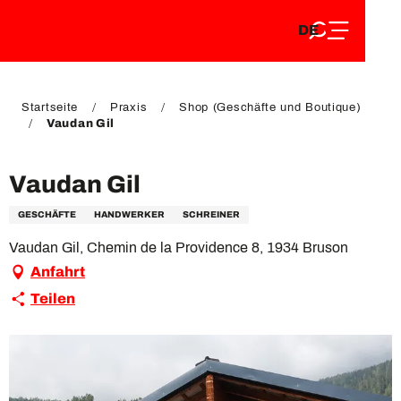
DE
Aller
DE
au
FR
contenu
FR
EN
principal
EN
Startseite
Praxis
Shop (Geschäfte und Boutique)
Vaudan Gil
Vaudan Gil
GESCHÄFTE
HANDWERKER
SCHREINER
Vaudan Gil, Chemin de la Providence 8, 1934 Bruson
Anfahrt
Teilen