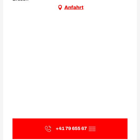
Anfahrt
+41 79 655 67
▒▒