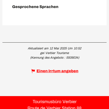
Gesprochene Sprachen
Gesprochene Sprachen
Aktualisiert am 12 Mai 2025 Um 10:52
gei Verbier Tourisme
(Kennung des Angebots :
5509034
)
Einen Irrtum angeben
Tourismusbüro Verbier
Route de Verbier Station 88