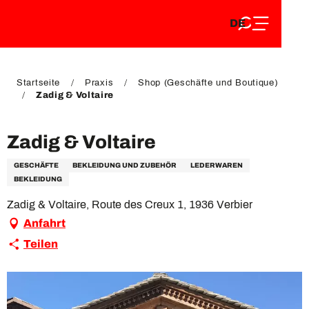
DE
Aller
DE
au
FR
contenu
FR
EN
principal
EN
Startseite
Praxis
Shop (Geschäfte und Boutique)
Zadig & Voltaire
Zadig & Voltaire
GESCHÄFTE
BEKLEIDUNG UND ZUBEHÖR
LEDERWAREN
BEKLEIDUNG
Zadig & Voltaire, Route des Creux 1, 1936 Verbier
Anfahrt
Teilen