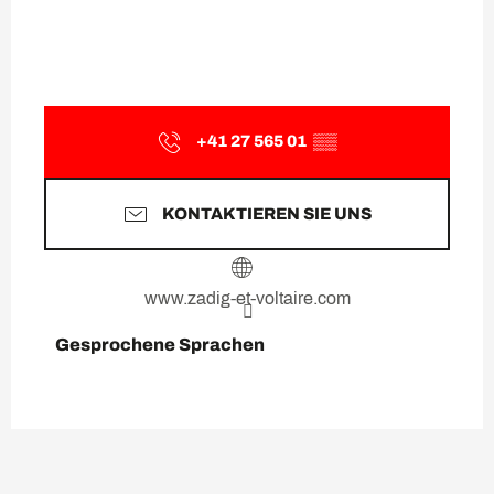
+41 27 565 01
▒▒
KONTAKTIEREN SIE UNS
www.zadig-et-voltaire.com
Gesprochene Sprachen
Gesprochene Sprachen