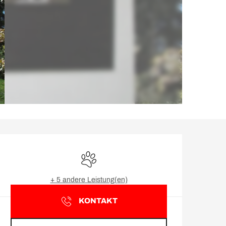
Öffnungszeiten & Kontakt
Tiere erlaubt
+ 5 andere Leistung(en)
KONTAKT