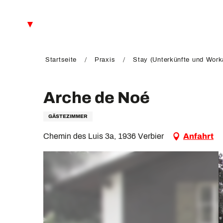
Aller
au
DE
contenu
principal
FR
EN
Startseite
Praxis
Stay (Unterkünfte und Work
Arche de Noé
GÄSTEZIMMER
Chemin des Luis 3a, 1936 Verbier
Anfahrt