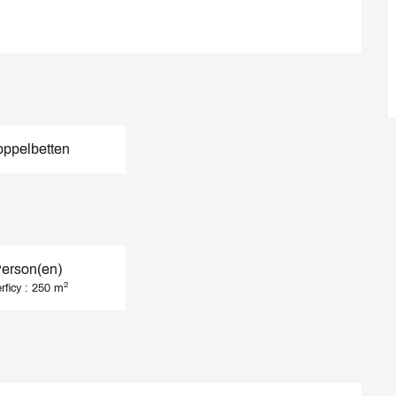
oppelbetten
Person(en)
2
rficy : 250 m