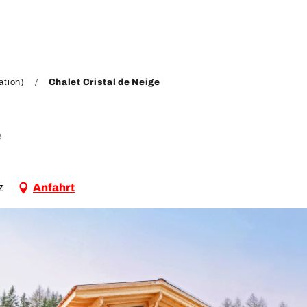
ation)
Chalet Cristal de Neige
e
az
Anfahrt