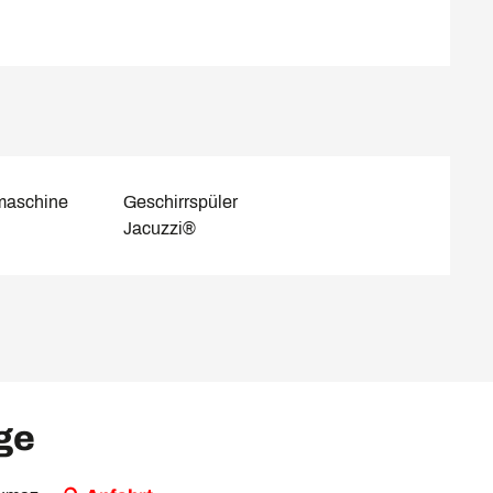
maschine
Geschirrspüler
Jacuzzi®
ige