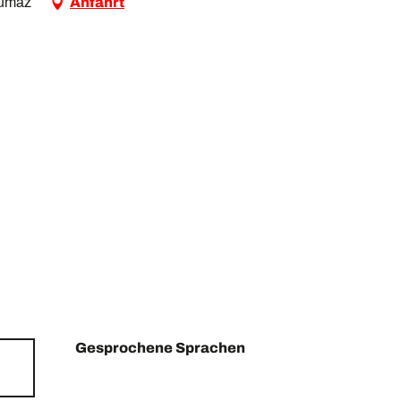
oumaz
Anfahrt
Gesprochene Sprachen
Gesprochene Sprachen