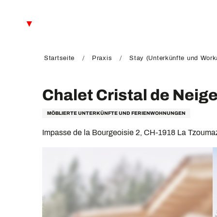
Aller
au
DE
contenu
principal
FR
EN
Startseite
Praxis
Stay (Unterkünfte und Work
Chalet Cristal de Neig
MÖBLIERTE UNTERKÜNFTE UND FERIENWOHNUNGEN
Impasse de la Bourgeoisie 2, CH-1918 La Tzoum