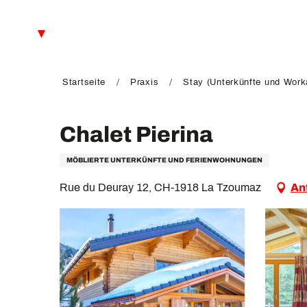
Aller
au
DE
contenu
principal
FR
EN
Startseite
Praxis
Stay (Unterkünfte und Work
Chalet Pierina
MÖBLIERTE UNTERKÜNFTE UND FERIENWOHNUNGEN
Rue du Deuray 12, CH-1918 La Tzoumaz
An