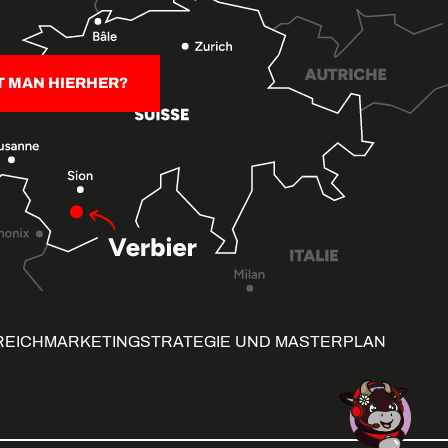
T MAN HIERHER?
REICH
MARKETINGSTRATEGIE UND MASTERPLAN