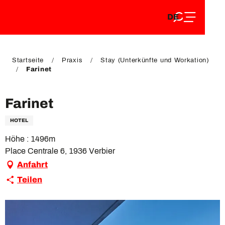
DE
Aller
DE
au
FR
contenu
FR
EN
principal
EN
Startseite
Praxis
Stay (Unterkünfte und Workation)
Farinet
Farinet
HOTEL
Höhe : 1496m
Place Centrale 6, 1936 Verbier
Anfahrt
Teilen