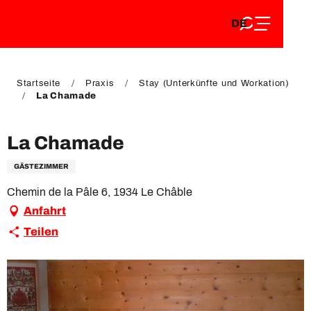
DE
Aller
DE
au
FR
contenu
FR
EN
principal
EN
Startseite
Praxis
Stay (Unterkünfte und Workation)
La Chamade
La Chamade
GÄSTEZIMMER
Chemin de la Pâle 6, 1934 Le Châble
Anfahrt
Teilen