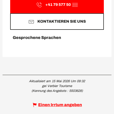
+41 79 577 50
▒▒
KONTAKTIEREN SIE UNS
Gesprochene Sprachen
Gesprochene Sprachen
Aktualisiert am 15 Mai 2026 Um 09:32
gei Verbier Tourisme
(Kennung des Angebots :
5503628
)
Einen Irrtum angeben