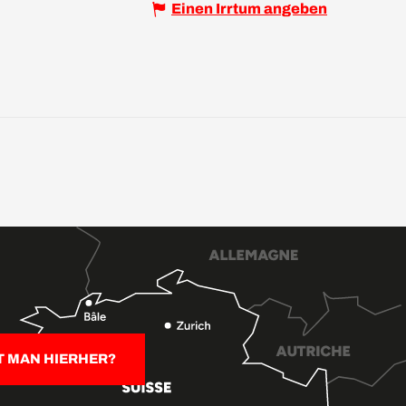
Einen Irrtum angeben
T MAN HIERHER?