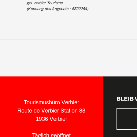
gei Verbier Tourisme
(Kennung des Angebots :
5522264
)
BLEIB
Tourismusbüro Verbier
Route de Verbier Station 88
1936 Verbier
Täglich geöffnet