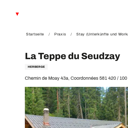
Aller
au
DE
contenu
principal
FR
EN
Startseite
Praxis
Stay (Unterkünfte und Work
La Teppe du Seudzay
HERBERGE
Chemin de Moay 43a, Coordonnées 581 420 / 100