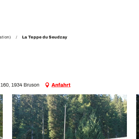
ation)
La Teppe du Seudzay
 160, 1934 Bruson
Anfahrt