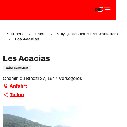
DE
Aller
DE
au
FR
contenu
FR
EN
principal
EN
Startseite
Praxis
Stay (Unterkünfte und Workation)
Les Acacias
Les Acacias
GÄSTEZIMMER
Chemin du Bindzi 27, 1947 Versegères
Anfahrt
Teilen