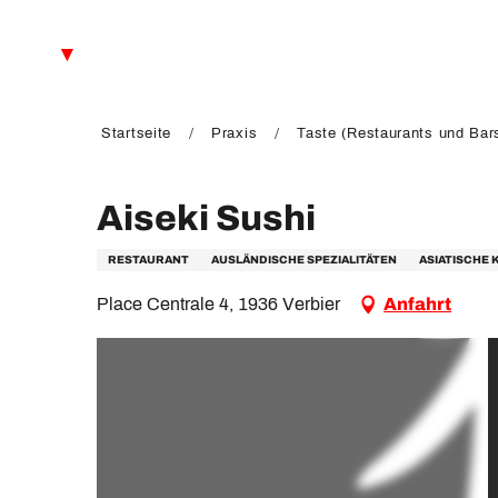
Aller
au
DE
contenu
principal
FR
EN
Startseite
Praxis
Taste (Restaurants und Bar
Aiseki Sushi
RESTAURANT
AUSLÄNDISCHE SPEZIALITÄTEN
ASIATISCHE
Place Centrale 4, 1936 Verbier
Anfahrt