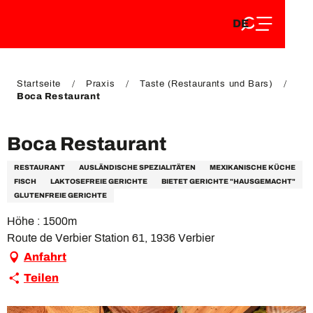
DE
Aller
DE
au
FR
contenu
FR
EN
principal
EN
Startseite
Praxis
Taste (Restaurants und Bars)
Boca Restaurant
Boca Restaurant
RESTAURANT
AUSLÄNDISCHE SPEZIALITÄTEN
MEXIKANISCHE KÜCHE
FISCH
LAKTOSEFREIE GERICHTE
BIETET GERICHTE "HAUSGEMACHT"
GLUTENFREIE GERICHTE
Höhe : 1500m
Route de Verbier Station 61, 1936 Verbier
Anfahrt
Teilen