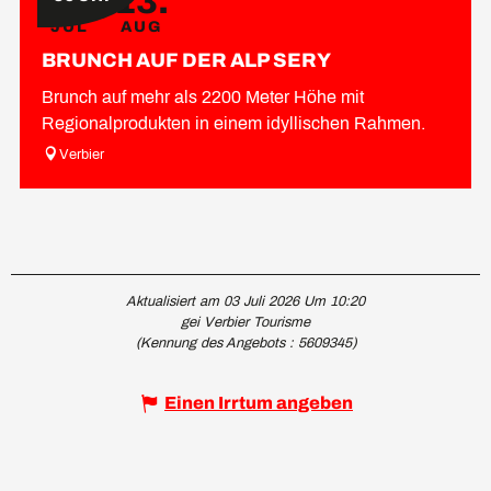
14.
13.
JUL
AUG
BRUNCH AUF DER ALP SERY
Brunch auf mehr als 2200 Meter Höhe mit
Regionalprodukten in einem idyllischen Rahmen.
Verbier
Aktualisiert am 03 Juli 2026 Um 10:20
gei Verbier Tourisme
(Kennung des Angebots :
5609345
)
Einen Irrtum angeben