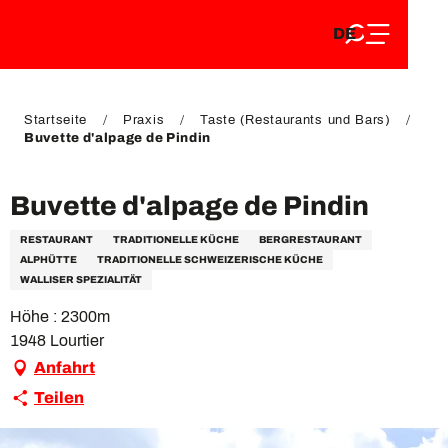
DE
Aller
DE
au
FR
contenu
FR
EN
principal
EN
Startseite
Praxis
Taste (Restaurants und Bars)
Buvette d'alpage de Pindin
Buvette d'alpage de Pindin
RESTAURANT
TRADITIONELLE KÜCHE
BERGRESTAURANT
ALPHÜTTE
TRADITIONELLE SCHWEIZERISCHE KÜCHE
WALLISER SPEZIALITÄT
Höhe : 2300m
1948 Lourtier
Anfahrt
Teilen