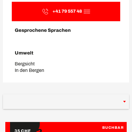
+41 79 557 48
▒▒
Gesprochene Sprachen
Gesprochene Sprachen
Umwelt
Umwelt
Bergsicht
In den Bergen
BUCHBAR
35
CHF