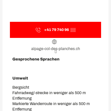
+41 79 740 96
▒▒
alpage-col-des-planches.ch
Gesprochene Sprachen
Gesprochene Sprachen
Umwelt
Umwelt
Bergsicht
Fahrradweg/-strecke in weniger als 500 m
Entfernung
Markierte Wanderroute in weniger als 500 m
Entfernung