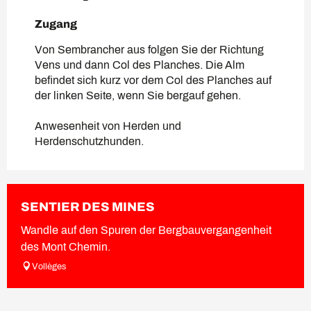
Zugang
Zugang
Von Sembrancher aus folgen Sie der Richtung
Vens und dann Col des Planches. Die Alm
befindet sich kurz vor dem Col des Planches auf
der linken Seite, wenn Sie bergauf gehen.
Anwesenheit von Herden und
Herdenschutzhunden.
SENTIER DES MINES
Wandle auf den Spuren der Bergbauvergangenheit
des Mont Chemin.
Vollèges