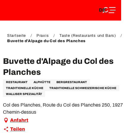
DE
Aller
DE
au
FR
contenu
FR
EN
principal
EN
Startseite
Praxis
Taste (Restaurants und Bars)
Buvette d'Alpage du Col des Planches
Buvette d'Alpage du Col des
Planches
RESTAURANT
ALPHÜTTE
BERGRESTAURANT
TRADITIONELLE KÜCHE
TRADITIONELLE SCHWEIZERISCHE KÜCHE
WALLISER SPEZIALITÄT
Col des Planches, Route du Col des Planches 250, 1927
Chemin-dessus
Anfahrt
Teilen