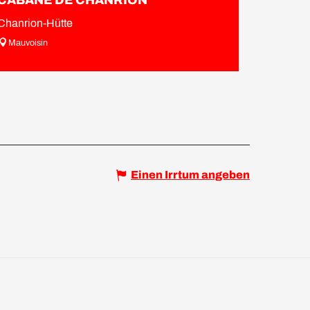
CABANE DE CHANRION
Chanrion-Hütte
Mauvoisin
Einen Irrtum angeben