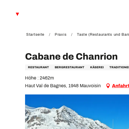
Aller
au
DE
contenu
principal
FR
EN
Startseite
Praxis
Taste (Restaurants und Bar
Cabane de Chanrion
RESTAURANT
BERGRESTAURANT
KÄSEREI
TRADITIONE
Höhe : 2462m
Haut Val de Bagnes, 1948 Mauvoisin
Anfahr