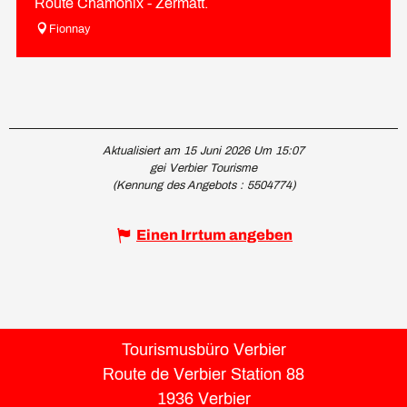
Route Chamonix - Zermatt.
Fionnay
Aktualisiert am 15 Juni 2026 Um 15:07
gei Verbier Tourisme
(Kennung des Angebots :
5504774
)
Einen Irrtum angeben
Tourismusbüro Verbier
Route de Verbier Station 88
1936 Verbier