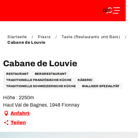
DE
Aller
DE
au
FR
contenu
FR
EN
principal
EN
Startseite
Praxis
Taste (Restaurants und Bars)
Cabane de Louvie
Cabane de Louvie
RESTAURANT
BERGRESTAURANT
TRADITIONELLE FRANZÖSISCHE KÜCHE
KÄSEREI
TRADITIONELLE SCHWEIZERISCHE KÜCHE
WALLISER SPEZIALITÄT
Höhe : 2250m
Haut Val de Bagnes, 1948 Fionnay
Anfahrt
Teilen