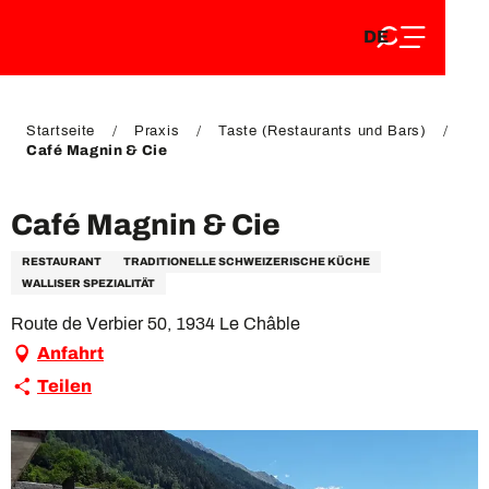
DE
Aller
DE
au
FR
contenu
FR
EN
principal
EN
Startseite
Praxis
Taste (Restaurants und Bars)
Café Magnin & Cie
Café Magnin & Cie
RESTAURANT
TRADITIONELLE SCHWEIZERISCHE KÜCHE
WALLISER SPEZIALITÄT
Route de Verbier 50, 1934 Le Châble
Anfahrt
Teilen