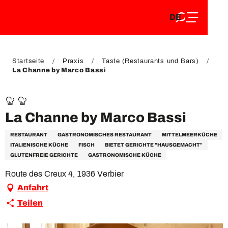
DE
Aller
DE
au
FR
contenu
FR
EN
principal
EN
Startseite
Praxis
Taste (Restaurants und Bars)
La Channe by Marco Bassi
La Channe by Marco Bassi
RESTAURANT
GASTRONOMISCHES RESTAURANT
MITTELMEERKÜCHE
ITALIENISCHE KÜCHE
FISCH
BIETET GERICHTE "HAUSGEMACHT"
GLUTENFREIE GERICHTE
GASTRONOMISCHE KÜCHE
Route des Creux 4, 1936 Verbier
Anfahrt
Teilen