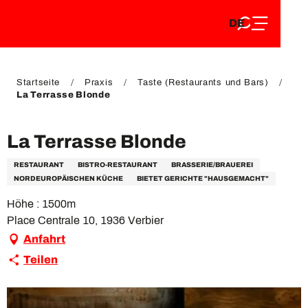
DE
Aller
DE
au
FR
contenu
FR
EN
principal
EN
Startseite
Praxis
Taste (Restaurants und Bars)
La Terrasse Blonde
La Terrasse Blonde
RESTAURANT
BISTRO-RESTAURANT
BRASSERIE/BRAUEREI
NORDEUROPÄISCHEN KÜCHE
BIETET GERICHTE "HAUSGEMACHT"
Höhe : 1500m
Place Centrale 10, 1936 Verbier
Anfahrt
Teilen