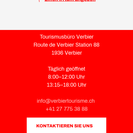
Tourismusbüro Verbier
Route de Verbier Station 88
1936 Verbier
Täglich geöffnet
8:00–12:00 Uhr
13:15–18:00 Uhr
info@verbiertourisme.ch
+41 27 775 38 88
KONTAKTIEREN SIE UNS