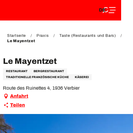
DE
Aller
DE
au
FR
contenu
FR
EN
principal
EN
Startseite
Praxis
Taste (Restaurants und Bars)
Le Mayentzet
Le Mayentzet
RESTAURANT
BERGRESTAURANT
TRADITIONELLE FRANZÖSISCHE KÜCHE
KÄSEREI
Route des Ruinettes 4, 1936 Verbier
Anfahrt
Teilen