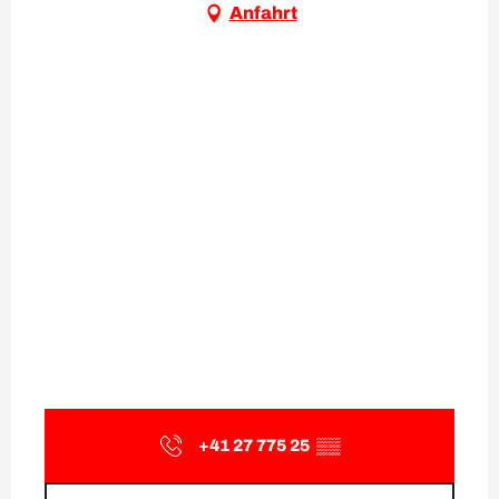
Anfahrt
+41 27 775 25
▒▒