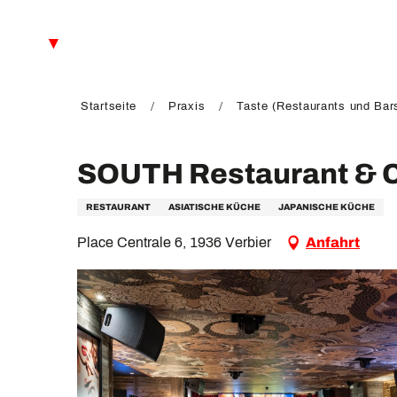
Aller
au
DE
contenu
principal
FR
EN
Startseite
Praxis
Taste (Restaurants und Bar
SOUTH Restaurant & 
RESTAURANT
ASIATISCHE KÜCHE
JAPANISCHE KÜCHE
Place Centrale 6, 1936 Verbier
Anfahrt