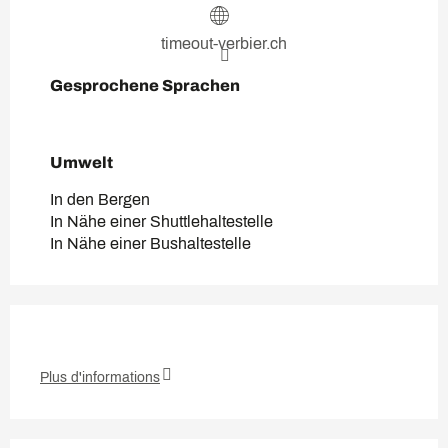
timeout-verbier.ch
Gesprochene Sprachen
Gesprochene Sprachen
Umwelt
Umwelt
In den Bergen
In Nähe einer Shuttlehaltestelle
In Nähe einer Bushaltestelle
Plus d'informations