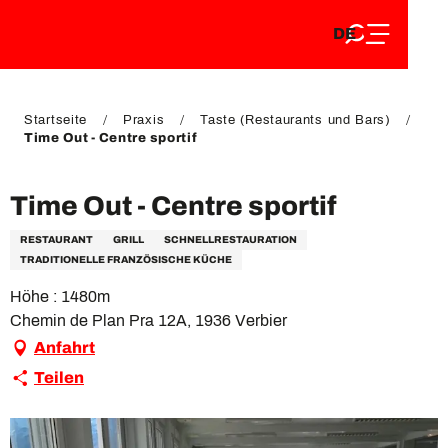
DE
Aller
DE
au
FR
contenu
FR
EN
principal
EN
Startseite
Praxis
Taste (Restaurants und Bars)
Time Out - Centre sportif
Time Out - Centre sportif
RESTAURANT
GRILL
SCHNELLRESTAURATION
TRADITIONELLE FRANZÖSISCHE KÜCHE
Höhe : 1480m
Chemin de Plan Pra 12A, 1936 Verbier
Anfahrt
Teilen