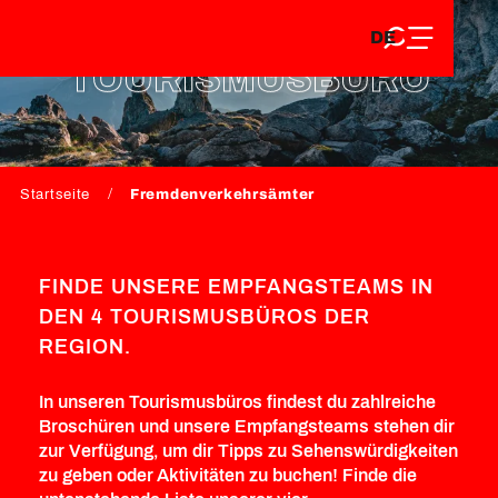
DE
Aller
DE
au
FR
contenu
TOURISMUSBÜRO
FR
EN
principal
EN
Startseite
Fremdenverkehrsämter
FINDE UNSERE EMPFANGSTEAMS IN
DEN 4 TOURISMUSBÜROS DER
REGION.
In unseren Tourismusbüros findest du zahlreiche
Broschüren und unsere Empfangsteams stehen dir
zur Verfügung, um dir Tipps zu Sehenswürdigkeiten
zu geben oder Aktivitäten zu buchen! Finde die