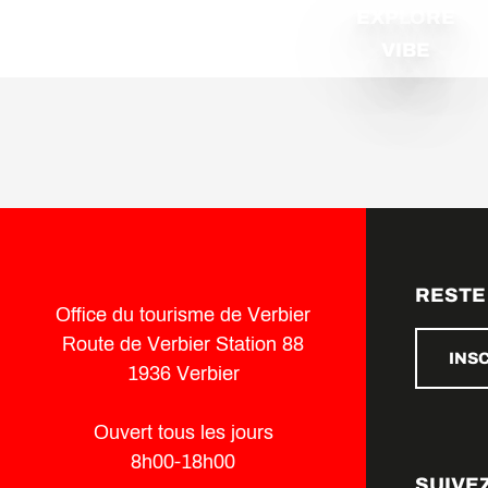
EXPLORE
VIBE
RESTE
Office du tourisme de Verbier
Route de Verbier Station 88
INS
1936 Verbier
Ouvert tous les jours
8h00-18h00
SUIVE