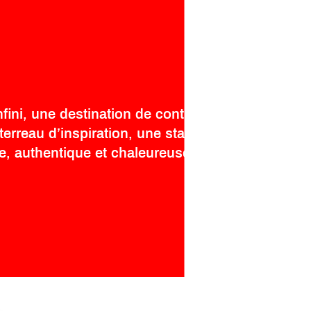
nfini, une destination de contrastes, un
terreau d’inspiration, une station cosmopolite
e, authentique et chaleureuse.