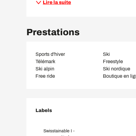
Lire la suite
Prestations
Sports d'hiver
Ski
Télémark
Freestyle
Ski alpin
Ski nordique
Free ride
Boutique en li
Offres de prestation
Labels
Labels
Swisstainable I -