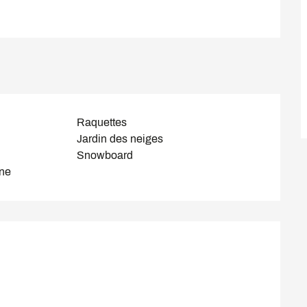
Raquettes
Jardin des neiges
Snowboard
gne
s