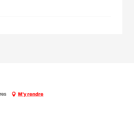
res
M'y rendre