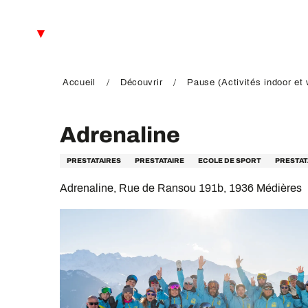
Aller
au
FR
contenu
principal
EN
DE
Accueil
Découvrir
Pause (Activités indoor et 
Adrenaline
PRESTATAIRES
PRESTATAIRE
ECOLE DE SPORT
PRESTAT
Adrenaline, Rue de Ransou 191b, 1936 Médières