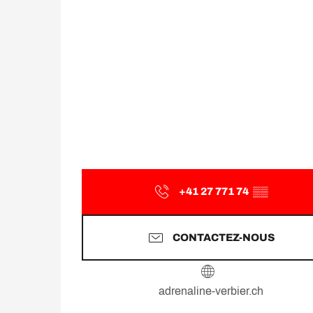
+41 27 771 74
▒▒
CONTACTEZ-NOUS
adrenaline-verbier.ch