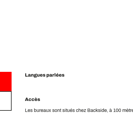
Langues parlées
Langues parlées
Accès
Accès
Les bureaux sont situés chez Backside, à 100 mètr