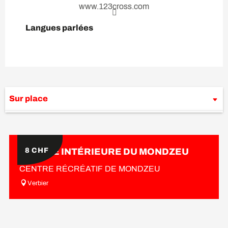
www.123cross.com
Langues parlées
Langues parlées
Sur place
Est organisé dans le cadre de ...
8
CHF
PISCINE INTÉRIEURE DU MONDZEU
CENTRE RÉCRÉATIF DE MONDZEU
Verbier