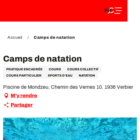
FR
Aller
FR
au
EN
contenu
EN
DE
principal
DE
Accueil
Camps de natation
Camps de natation
PRATIQUE ENCADRÉE
COURS
COURS COLLECTIF
COURS PARTICULIER
SPORTS D'EAU
NATATION
Piscine de Mondzeu, Chemin des Vernes 10, 1936 Verbier
M'y rendre
Partager