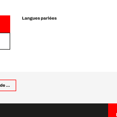
Langues parlées
Langues parlées
e ...