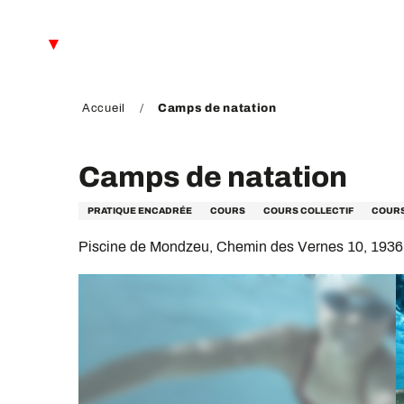
Aller
au
FR
contenu
principal
EN
DE
Accueil
Camps de natation
Camps de natation
PRATIQUE ENCADRÉE
COURS
COURS COLLECTIF
COURS
Piscine de Mondzeu, Chemin des Vernes 10, 1936