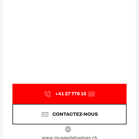
+41 27 776 15
▒▒
CONTACTEZ-NOUS
www.museedebagnes.ch