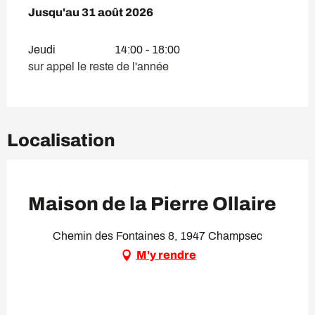
Du
Jusqu'au
1 juillet 2026
31 août 2026
au
31 août 2026
Jeudi
14:00 - 18:00
sur appel le reste de l'année
Localisation
VIP Pass
Maison de la Pierre Ollaire
Chemin des Fontaines 8, 1947 Champsec
M'y rendre