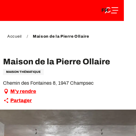
FR
Aller
FR
au
EN
contenu
EN
DE
principal
DE
Accueil
Maison de la Pierre Ollaire
VIP Pass
Maison de la Pierre Ollaire
MAISON THÉMATIQUE
Chemin des Fontaines 8, 1947 Champsec
M'y rendre
Partager