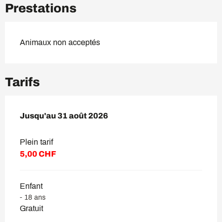
Prestations
Animaux non acceptés
Tarifs
Du
Jusqu'au
1 juillet 2026
31 août 2026
au
31 août 2026
Plein tarif
5,00 CHF
Enfant
- 18 ans
Gratuit