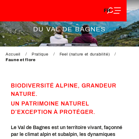
FR
Aller
FR
au
EN
FAUNE & FLORE
contenu
EN
DE
principal
DU VAL DE BAGNES
DE
Accueil
Pratique
Feel (nature et durabilité)
Faune et flore
BIODIVERSITÉ ALPINE, GRANDEUR
NATURE.
UN PATRIMOINE NATUREL
D’EXCEPTION À PROTÉGER.
Le Val de Bagnes est un territoire vivant, façonné
par le climat alpin et subalpin, les dynamiques