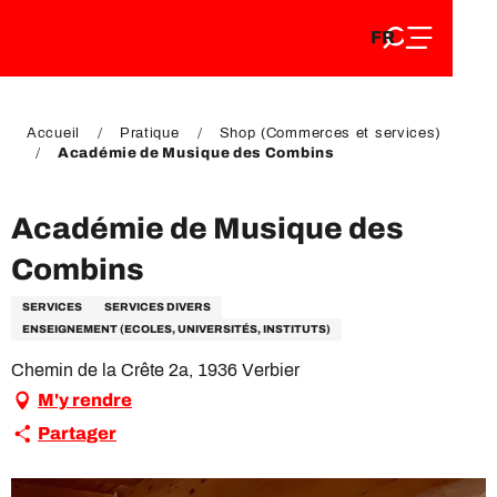
FR
Aller
FR
au
EN
contenu
EN
DE
principal
DE
Accueil
Pratique
Shop (Commerces et services)
Académie de Musique des Combins
Académie de Musique des
Combins
SERVICES
SERVICES DIVERS
ENSEIGNEMENT (ECOLES, UNIVERSITÉS, INSTITUTS)
Chemin de la Crête 2a, 1936 Verbier
M'y rendre
Partager