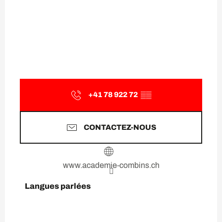
+41 78 922 72
▒▒
CONTACTEZ-NOUS
www.academie-combins.ch
Langues parlées
Langues parlées