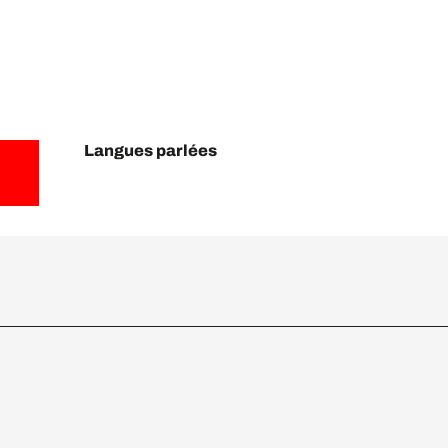
Langues parlées
Langues parlées