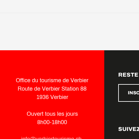
RESTE
Office du tourisme de Verbier
Route de Verbier Station 88
INS
1936 Verbier
Ouvert tous les jours
8h00-18h00
SUIVE