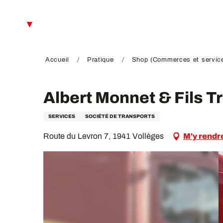
Aller
au
FR
contenu
principal
EN
DE
Accueil
Pratique
Shop (Commerces et servic
Albert Monnet & Fils T
SERVICES
SOCIÉTÉ DE TRANSPORTS
Route du Levron 7, 1941 Vollèges
M'y rendr