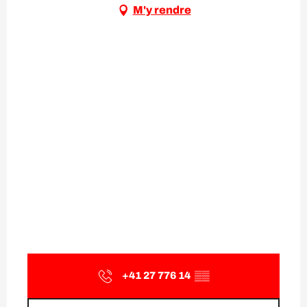
M'y rendre
+41 27 776 14
▒▒