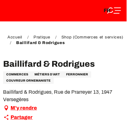
FR
Aller
FR
au
EN
contenu
EN
DE
principal
DE
Accueil
Pratique
Shop (Commerces et services)
Baillifard & Rodrigues
Baillifard & Rodrigues
COMMERCES
MÉTIERS D’ART
FERRONNIER
COUVREUR ORNEMANISTE
Baillifard & Rodrigues, Rue de Prarreyer 13, 1947
Versegères
M'y rendre
Partager