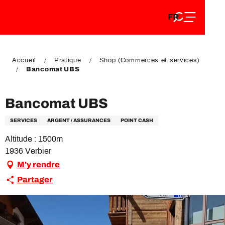
FR
Aller
FR
au
EN
contenu
EN
DE
principal
DE
Accueil
Pratique
Shop (Commerces et services)
Bancomat UBS
Bancomat UBS
SERVICES
ARGENT / ASSURANCES
POINT CASH
Altitude : 1500m
1936 Verbier
M'y rendre
Partager