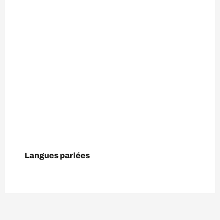
Langues parlées
Langues parlées