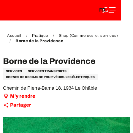
FR
Aller
FR
au
EN
contenu
EN
DE
principal
DE
Accueil
Pratique
Shop (Commerces et services)
Borne de la Providence
Borne de la Providence
SERVICES
SERVICES TRANSPORTS
BORNES DE RECHARGE POUR VÉHICULES ÉLECTRIQUES
Chemin de Pierra-Barna 18, 1934 Le Châble
M'y rendre
Partager