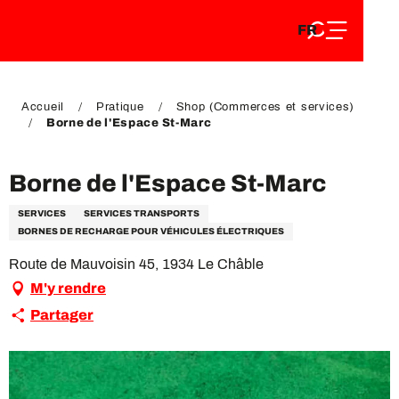
FR
Aller
FR
au
EN
contenu
EN
DE
principal
DE
Accueil
Pratique
Shop (Commerces et services)
Borne de l'Espace St-Marc
Borne de l'Espace St-Marc
SERVICES
SERVICES TRANSPORTS
BORNES DE RECHARGE POUR VÉHICULES ÉLECTRIQUES
Route de Mauvoisin 45, 1934 Le Châble
M'y rendre
Partager