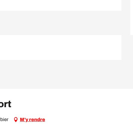
ort
bier
M'y rendre