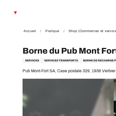
Aller
au
FR
contenu
principal
EN
DE
Accueil
Pratique
Shop (Commerces et servic
Borne du Pub Mont For
SERVICES
SERVICES TRANSPORTS
BORNE DE RECHARGE P
Pub Mont-Fort SA, Case postale 329, 1936 Verbier