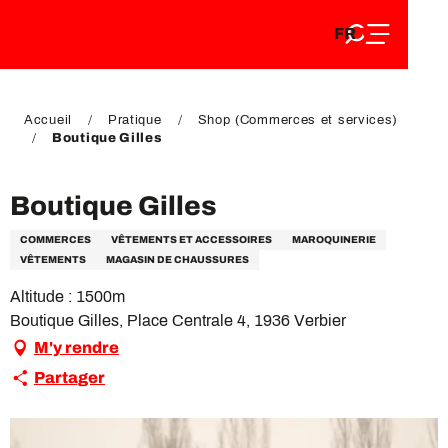
FR
Aller
FR
au
EN
contenu
EN
DE
principal
DE
Accueil
Pratique
Shop (Commerces et services)
Boutique Gilles
Boutique Gilles
COMMERCES
VÊTEMENTS ET ACCESSOIRES
MAROQUINERIE
VÊTEMENTS
MAGASIN DE CHAUSSURES
Altitude : 1500m
Boutique Gilles, Place Centrale 4, 1936 Verbier
M'y rendre
Partager