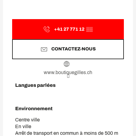
+41 27 771 12
▒▒
CONTACTEZ-NOUS
www.boutiquegilles.ch
Langues parlées
Langues parlées
Environnement
Environnement
Centre ville
En ville
Arrêt de transport en commun à moins de 500 m