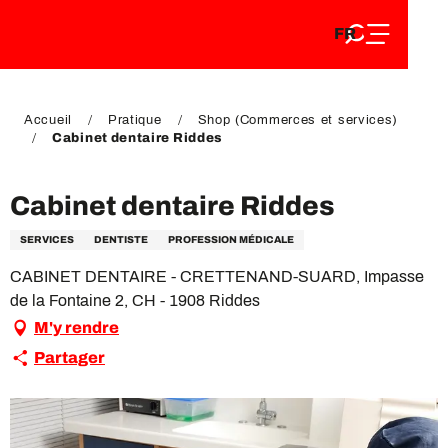
FR
Aller
FR
au
EN
contenu
EN
DE
principal
DE
Accueil
Pratique
Shop (Commerces et services)
Cabinet dentaire Riddes
Cabinet dentaire Riddes
SERVICES
DENTISTE
PROFESSION MÉDICALE
CABINET DENTAIRE - CRETTENAND-SUARD, Impasse
de la Fontaine 2, CH - 1908 Riddes
M'y rendre
Partager