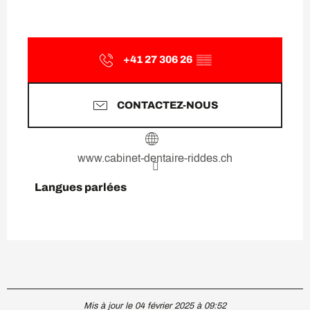
+41 27 306 26
▒▒
CONTACTEZ-NOUS
www.cabinet-dentaire-riddes.ch
Langues parlées
Langues parlées
Mis à jour le 04 février 2025 à 09:52