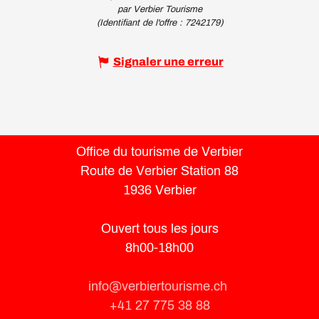
par Verbier Tourisme
(Identifiant de l'offre :
7242179
)
Signaler une erreur
Office du tourisme de Verbier
Route de Verbier Station 88
1936 Verbier
Ouvert tous les jours
8h00-18h00
info@verbiertourisme.ch
+41 27 775 38 88