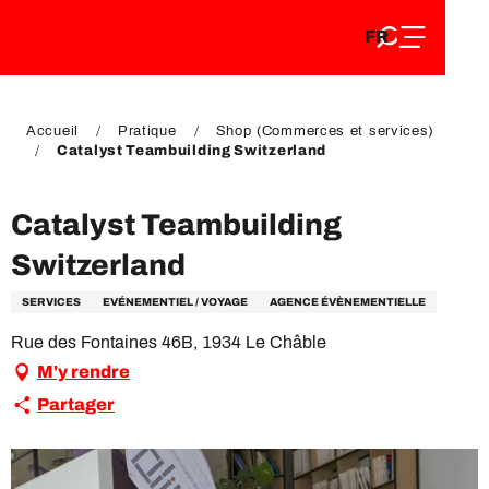
FR
Aller
FR
au
EN
contenu
EN
DE
principal
DE
Accueil
Pratique
Shop (Commerces et services)
Catalyst Teambuilding Switzerland
Catalyst Teambuilding
Switzerland
SERVICES
EVÉNEMENTIEL / VOYAGE
AGENCE ÉVÈNEMENTIELLE
Rue des Fontaines 46B, 1934 Le Châble
M'y rendre
Partager