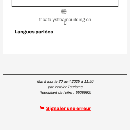
fr.catalystteambuilding.ch
Langues parlées
Langues parlées
Mis à jour le 30 avril 2025 à 11:50
par Verbier Tourisme
(Identifiant de l'offre :
5508662
)
Signaler une erreur