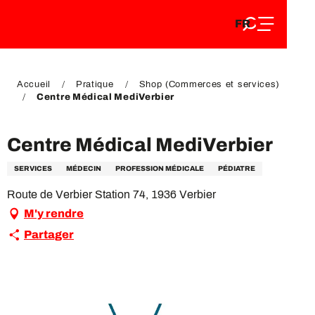
FR
Aller
FR
au
EN
contenu
EN
DE
principal
DE
Accueil
Pratique
Shop (Commerces et services)
Centre Médical MediVerbier
Centre Médical MediVerbier
SERVICES
MÉDECIN
PROFESSION MÉDICALE
PÉDIATRE
Route de Verbier Station 74, 1936 Verbier
M'y rendre
Partager