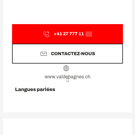
+41 27 777 11
▒▒
CONTACTEZ-NOUS
www.valdebagnes.ch
Langues parlées
Langues parlées