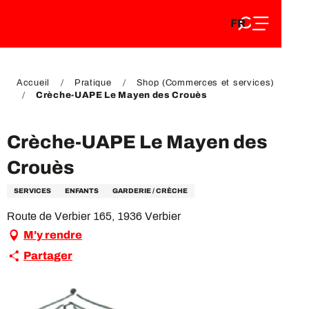
FR
Aller
FR
au
EN
contenu
EN
DE
principal
DE
Accueil
Pratique
Shop (Commerces et services)
Crèche-UAPE Le Mayen des Crouès
Crèche-UAPE Le Mayen des
Crouès
SERVICES
ENFANTS
GARDERIE / CRÈCHE
Route de Verbier 165, 1936 Verbier
M'y rendre
Partager