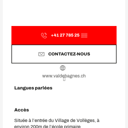
+41 27 785 25
▒▒
CONTACTEZ-NOUS
www.valdebagnes.ch
Langues parlées
Langues parlées
Accès
Accès
Située à l’entrée du Village de Vollèges, à
environ 200m de l’école primaire