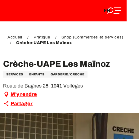
FR
Aller
FR
au
EN
contenu
EN
DE
principal
DE
Accueil
Pratique
Shop (Commerces et services)
Crèche-UAPE Les Maïnoz
Crèche-UAPE Les Maïnoz
SERVICES
ENFANTS
GARDERIE / CRÈCHE
Route de Bagnes 28, 1941 Vollèges
M'y rendre
Partager