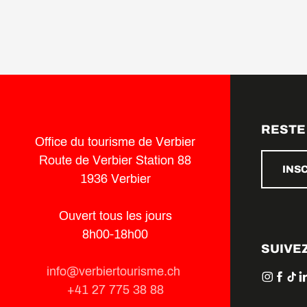
RESTE
Office du tourisme de Verbier
Route de Verbier Station 88
INS
1936 Verbier
Ouvert tous les jours
8h00-18h00
SUIVE
info@verbiertourisme.ch
+41 27 775 38 88