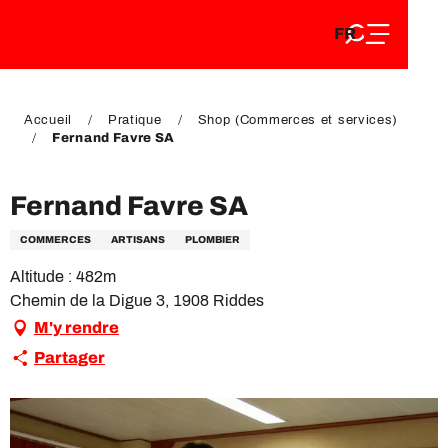
FR
Aller
FR
au
EN
contenu
EN
DE
principal
DE
Accueil
Pratique
Shop (Commerces et services)
Fernand Favre SA
Fernand Favre SA
COMMERCES
ARTISANS
PLOMBIER
Altitude : 482m
Chemin de la Digue 3, 1908 Riddes
M'y rendre
Partager