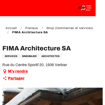
FR
Aller
FR
au
EN
contenu
EN
DE
principal
DE
Accueil
Pratique
Shop (Commerces et services)
FIMA Architecture SA
FIMA Architecture SA
SERVICES
IMMOBILIER
ARCHITECTES
Rue du Centre Sportif 20, 1936 Verbier
M'y rendre
Partager