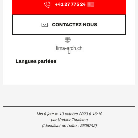
+41 27 775 24
▒▒
CONTACTEZ-NOUS
fima-arch.ch
Langues parlées
Langues parlées
Mis à jour le 13 octobre 2023 à 16:18
par Verbier Tourisme
(Identifiant de l'offre :
5508742
)