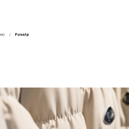
es)
Fusalp