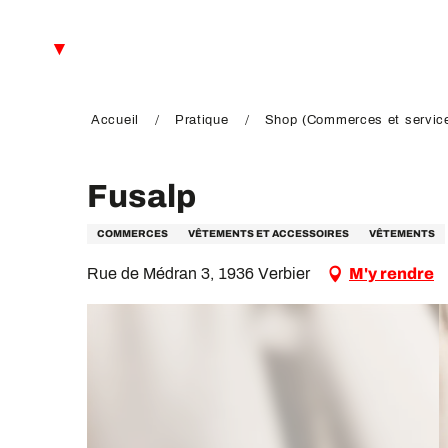
Aller
au
FR
contenu
principal
EN
DE
Accueil
Pratique
Shop (Commerces et servic
Fusalp
COMMERCES
VÊTEMENTS ET ACCESSOIRES
VÊTEMENTS
Rue de Médran 3, 1936 Verbier
M'y rendre