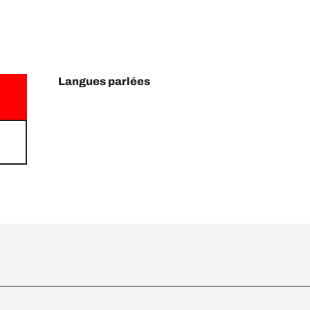
Langues parlées
Langues parlées