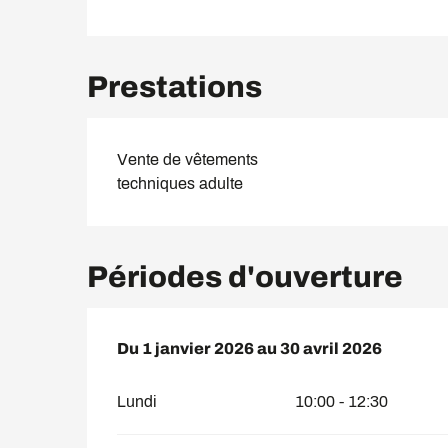
Prestations
Vente de vêtements
techniques adulte
Périodes d'ouverture
Du
Du
1 janvier 2026
1 janvier 2026
au
au
30 avril 2026
30 avril 2026
Lundi
10:00 - 12:30