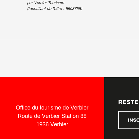
par Verbier Tourisme
(Identifiant de l'offre :
5508756
)
RESTE
Office du tourisme de Verbier
Route de Verbier Station 88
INS
1936 Verbier