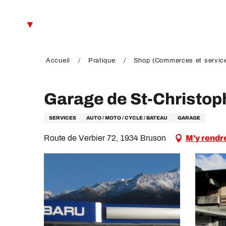
Aller
au
FR
contenu
principal
EN
DE
Accueil
Pratique
Shop (Commerces et servic
Garage de St-Christop
SERVICES
AUTO / MOTO / CYCLE / BATEAU
GARAGE
Route de Verbier 72, 1934 Bruson
M'y rendr