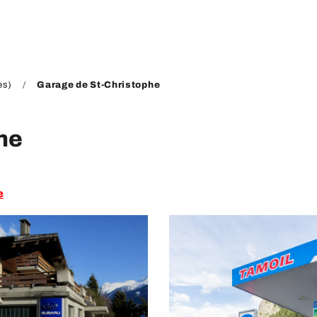
es)
Garage de St-Christophe
he
e