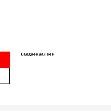
Langues parlées
Langues parlées