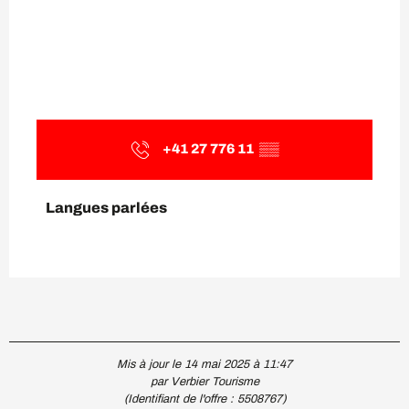
+41 27 776 11
▒▒
Langues parlées
Langues parlées
Mis à jour le 14 mai 2025 à 11:47
par Verbier Tourisme
(Identifiant de l'offre :
5508767
)