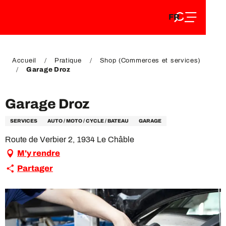
FR
Aller
FR
au
EN
contenu
EN
DE
principal
DE
Accueil
Pratique
Shop (Commerces et services)
Garage Droz
Garage Droz
SERVICES
AUTO / MOTO / CYCLE / BATEAU
GARAGE
Route de Verbier 2, 1934 Le Châble
M'y rendre
Partager